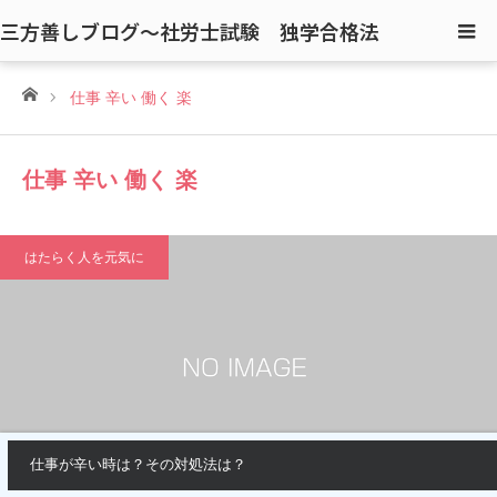
三方善しブログ〜社労士試験 独学合格法
ホーム
仕事 辛い 働く 楽
仕事 辛い 働く 楽
はたらく人を元気に
仕事が辛い時は？その対処法は？