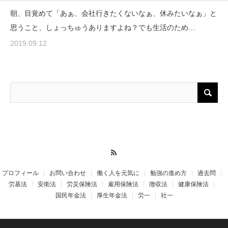
朝、目覚めて「あぁ、会社行きたくないなぁ、休みたいなぁ」と
思うこと、しょっちゅうありますよね？でも生活のため…
2019.09.12
RSS
プロフィール
お問い合わせ
働く人を元気に
勉強の進め方
過去問
労基法
安衛法
労災保険法
雇用保険法
徴収法
健康保険法
国民年金法
厚生年金法
労一
社一