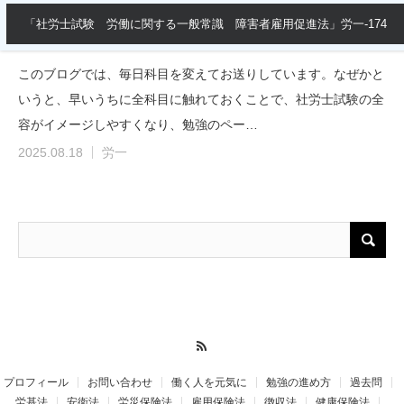
「社労士試験 労働に関する一般常識 障害者雇用促進法」労一-174
このブログでは、毎日科目を変えてお送りしています。なぜかと
いうと、早いうちに全科目に触れておくことで、社労士試験の全
容がイメージしやすくなり、勉強のペー…
2025.08.18
労一
RSS
プロフィール
お問い合わせ
働く人を元気に
勉強の進め方
過去問
労基法
安衛法
労災保険法
雇用保険法
徴収法
健康保険法