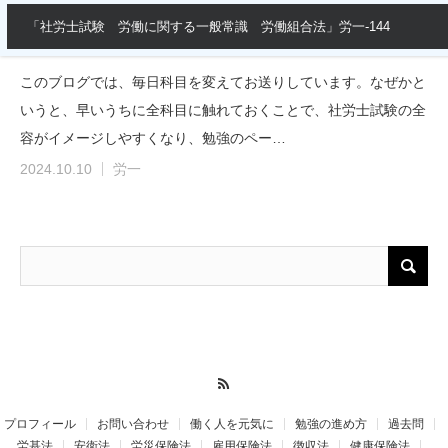
「社労士試験 労働に関する一般常識 労働組合法」労一-144
このブログでは、毎日科目を変えてお送りしています。なぜかと
いうと、早いうちに全科目に触れておくことで、社労士試験の全
容がイメージしやすくなり、勉強のペー…
2024.10.10
労一
RSS
プロフィール
お問い合わせ
働く人を元気に
勉強の進め方
過去問
労基法
安衛法
労災保険法
雇用保険法
徴収法
健康保険法